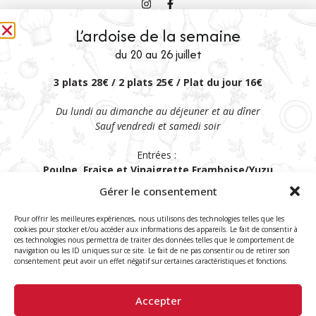
L’ardoise de la semaine
du 20 au 26 juillet
3 plats 28€ / 2 plats 25€ / Plat du jour 16€
Du lundi au dimanche au déjeuner et au dîner
Sauf vendredi et samedi soir
Lundi-Vendredi : 12:00 – 13:45 & 19:00 – 21:30
Entrées :
Samedi-Dimanche : 12:00 – 14:15 & 19:00 – 21:30
Poulpe, Fraise et Vinaigrette Framboise/Yuzu
Yaourt Grec et Jeunes Pousses
Gérer le consentement
ou
Cromesquis d’Andouillette, Sabayon à la Moutarde
Pour offrir les meilleures expériences, nous utilisons des technologies telles que les
Mentions légales
Politique de confidentialité
Politique de cookies
cookies pour stocker et/ou accéder aux informations des appareils. Le fait de consentir à
Site réalisé par VBAUDRY
ces technologies nous permettra de traiter des données telles que le comportement de
Plats
navigation ou les ID uniques sur ce site. Le fait de ne pas consentir ou de retirer son
Mi-Cuit de Thon, Sauce Vierge aux Herbes,
consentement peut avoir un effet négatif sur certaines caractéristiques et fonctions.
Copyright © 2026 Le Pré aux Clercs, tous droits réservés.
Tagliatelles de Courgettes
ou
Accepter
Filet Mignon de Cochon, Sauce Chasseur,